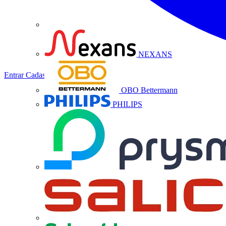
NEXANS
Entrar
Cadastrar
OBO Bettermann
PHILIPS