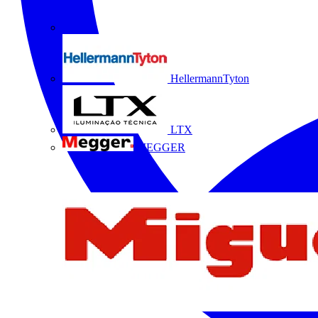
HellermannTyton
LTX
MEGGER