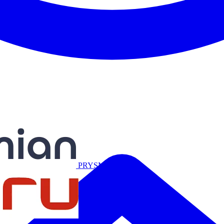
Miguélez
PRYSMIAN
Salicru