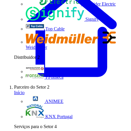
Schneider Electric
Signify
Top Cable
Weidmüller
Distribuidor
2
Bresimar Automação
FFonseca
Parceiro do Setor
2
Início
ANIMEE
KNX Portugal
Serviços para o Setor
4