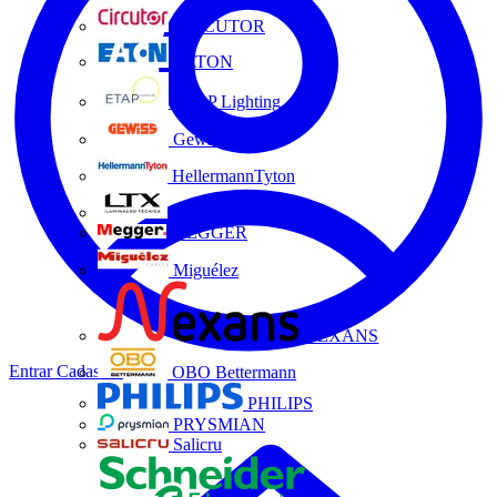
CIRCUTOR
EATON
ETAP Lighting
Gewiss
HellermannTyton
LTX
MEGGER
Miguélez
NEXANS
Entrar
Cadastrar
OBO Bettermann
PHILIPS
PRYSMIAN
Salicru