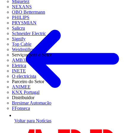
Miguélez
NEXANS
OBO Bettermann
PHILIPS
PRYSMIAN
Salicru
Schneider Electric
Signify
Top Cable
Weidmüller
Serviços para o Setor
AMB3E
Eletrica
INETE
O electricista
Parceiro do Setor
ANIMEE
KNX Portugal
Distribuidor
Bresimar Automação
FFonseca
Voltar para Notícias