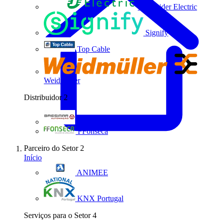
Schneider Electric
Signify
Top Cable
Weidmüller
Distribuidor
2
Bresimar Automação
FFonseca
Parceiro do Setor
2
Início
ANIMEE
KNX Portugal
Serviços para o Setor
4