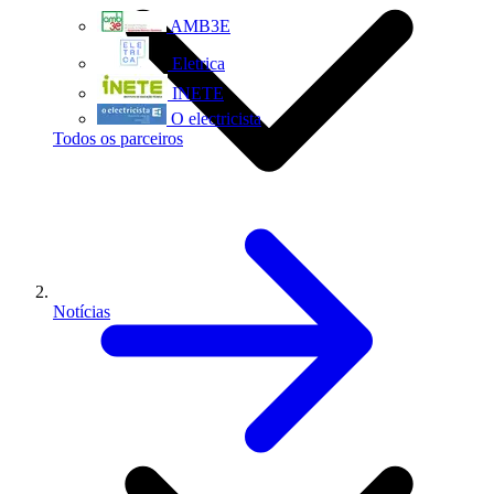
AMB3E
Eletrica
INETE
O electricista
Todos os parceiros
Notícias