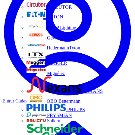
CIRCUTOR
EATON
ETAP Lighting
Gewiss
HellermannTyton
LTX
MEGGER
Miguélez
NEXANS
Entrar
Cadastrar
OBO Bettermann
PHILIPS
PRYSMIAN
Salicru