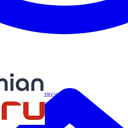
Miguélez
PRYSMIAN
Salicru