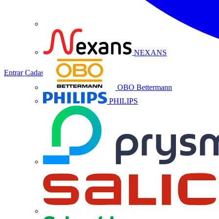
NEXANS
Entrar
Cadastrar
OBO Bettermann
PHILIPS