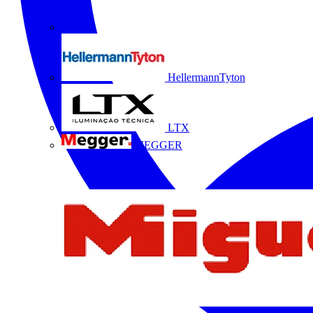
HellermannTyton
LTX
MEGGER