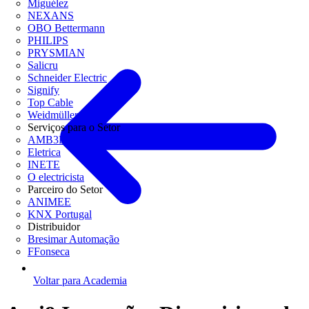
Miguélez
NEXANS
OBO Bettermann
PHILIPS
PRYSMIAN
Salicru
Schneider Electric
Signify
Top Cable
Weidmüller
Serviços para o Setor
AMB3E
Eletrica
INETE
O electricista
Parceiro do Setor
ANIMEE
KNX Portugal
Distribuidor
Bresimar Automação
FFonseca
Voltar para Academia