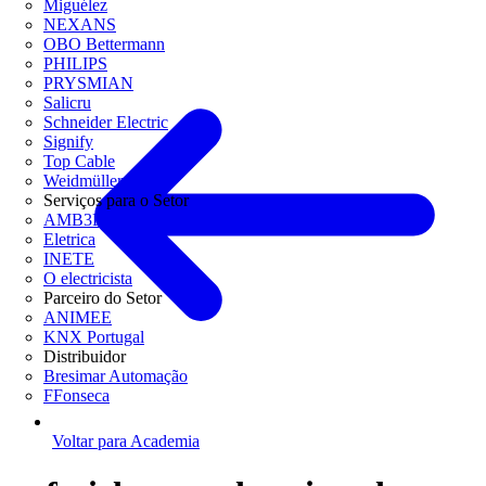
Miguélez
NEXANS
OBO Bettermann
PHILIPS
PRYSMIAN
Salicru
Schneider Electric
Signify
Top Cable
Weidmüller
Serviços para o Setor
AMB3E
Eletrica
INETE
O electricista
Parceiro do Setor
ANIMEE
KNX Portugal
Distribuidor
Bresimar Automação
FFonseca
Voltar para Academia