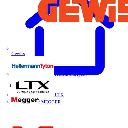
Gewiss
HellermannTyton
Início
LTX
MEGGER