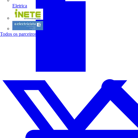
Eletrica
INETE
O electricista
Todos os parceiros