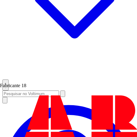
Fabricante
18