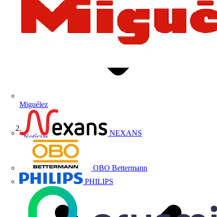
Miguélez
NEXANS
Notícias
OBO Bettermann
PHILIPS