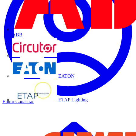
ABB
CIRCUTOR
EATON
ETAP Lighting
Entrar
Cadastrar