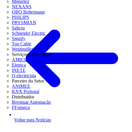
Miguélez
NEXANS
OBO Bettermann
PHILIPS
PRYSMIAN
Salicru
Schneider Electric
Signify
Top Cable
Weidmüller
Serviços para o Setor
AMB3E
Eletrica
INETE
O electricista
Parceiro do Setor
ANIMEE
KNX Portugal
Distribuidor
Bresimar Automação
FFonseca
Voltar para Notícias