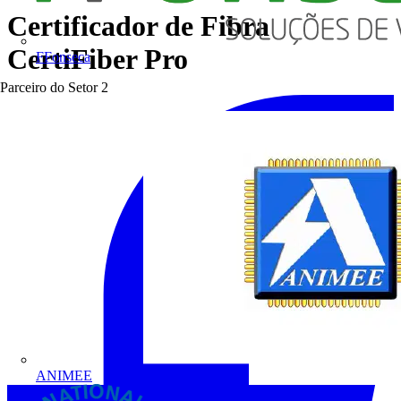
Certificador de Fibra
CertiFiber Pro
FFonseca
Parceiro do Setor
2
ANIMEE