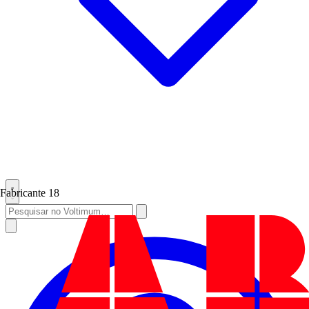
Fabricante
18