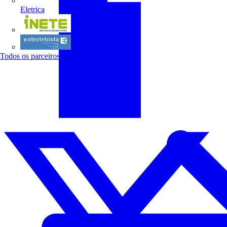
Eletrica
INETE
O electricista
Todos os parceiros