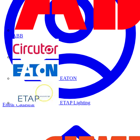
ABB
CIRCUTOR
EATON
ETAP Lighting
Entrar
Cadastrar