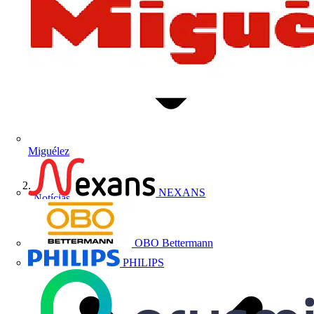
Miguélez
NEXANS
Notícias
OBO Bettermann
PHILIPS