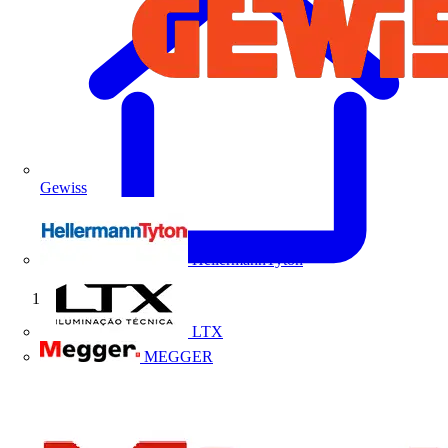
Gewiss
HellermannTyton
Início
LTX
MEGGER