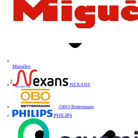
Miguélez
NEXANS
Notícias
OBO Bettermann
PHILIPS