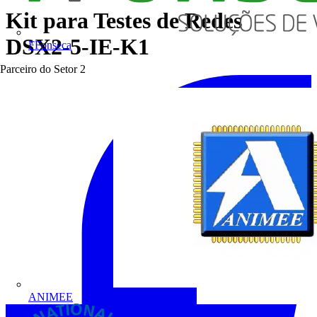
Kit para Testes de Redes
DSX2-5-IE-K1
FFonseca
Parceiro do Setor
2
ANIMEE