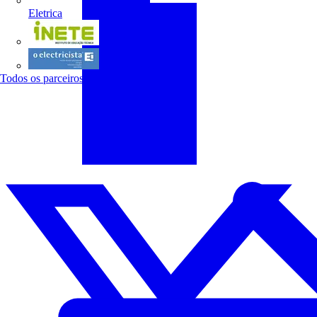
Eletrica
INETE
O electricista
Todos os parceiros