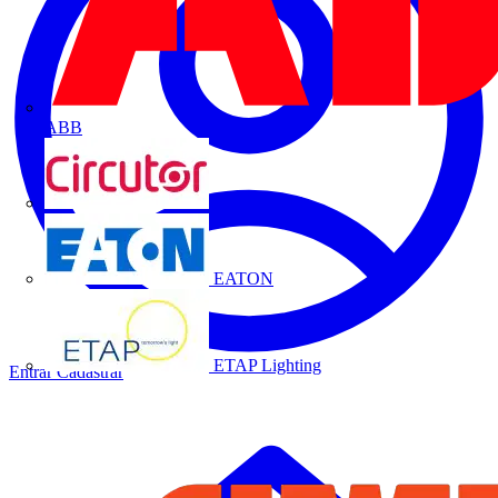
ABB
CIRCUTOR
EATON
ETAP Lighting
Entrar
Cadastrar