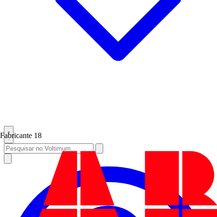
Fabricante
18