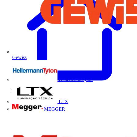
Gewiss
HellermannTyton
Início
LTX
MEGGER