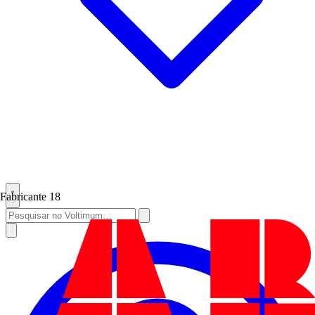
Fabricante
18