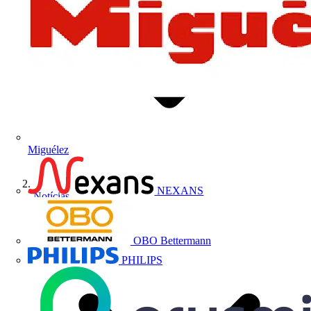
Miguélez
NEXANS
Notícias
OBO Bettermann
PHILIPS