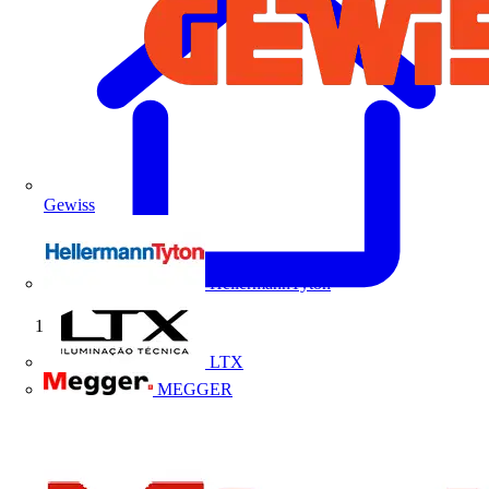
Gewiss
HellermannTyton
Início
LTX
MEGGER