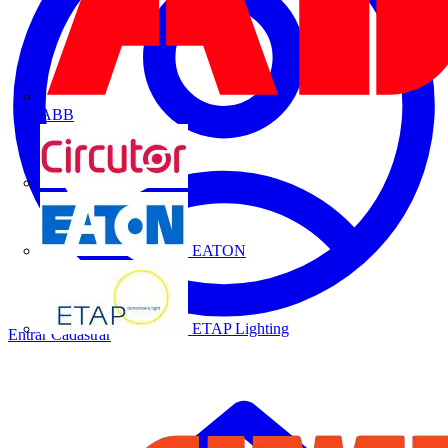
ABB
CIRCUTOR
EATON
ETAP Lighting
Entrar
Cadastrar