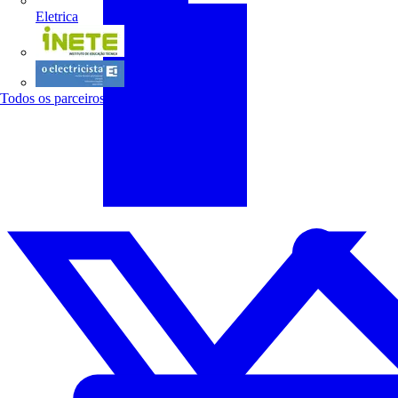
Eletrica
INETE
O electricista
Todos os parceiros