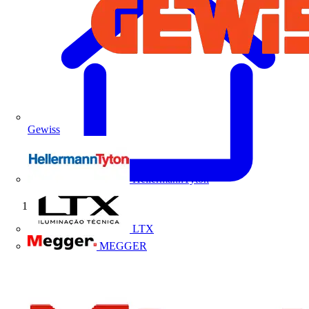
Gewiss
HellermannTyton
Início
LTX
MEGGER