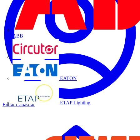
ABB
CIRCUTOR
EATON
ETAP Lighting
Entrar
Cadastrar