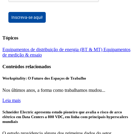
Inscreva-se aqui!
Tópicos
Equipamentos de distribuição de energia (BT & MT)
Equipamentos
de medição & ensaio
Conteúdos relacionados
Workspitality: O Futuro dos Espaços de Trabalho
Nos últimos anos, a forma como trabalhamos mudou...
Leia mais
Schneider Electric apresenta estudo pioneiro que avalia o risco de arco
elétrico em Data Centers a 800 VDC, em linha com principais hyperscalers
mundiais
O estudo providencia alguns dos primeiros dados do setor...