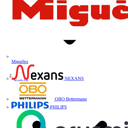
Miguélez
NEXANS
Notícias
OBO Bettermann
PHILIPS