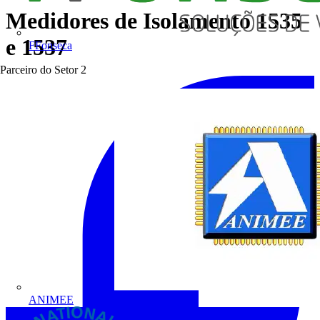
Medidores de Isolamento 1535
e 1537
FFonseca
Parceiro do Setor
2
ANIMEE