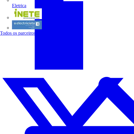
Eletrica
INETE
O electricista
Todos os parceiros