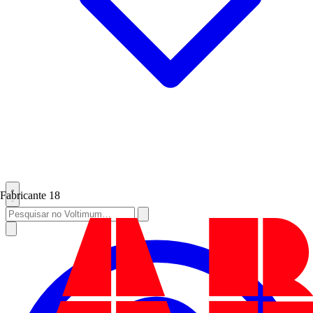
Fabricante
18