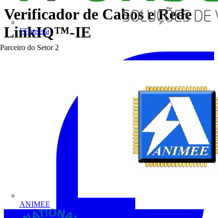
Verificador de Cabos e Rede
LinkIQ™-IE
FFonseca
Parceiro do Setor
2
ANIMEE