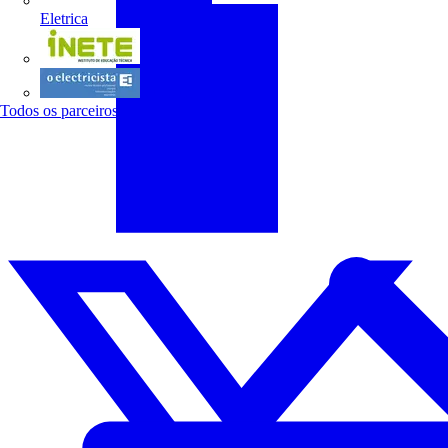
Eletrica
INETE
O electricista
Todos os parceiros