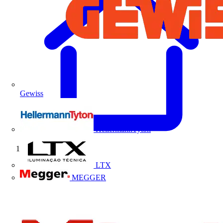
Gewiss
HellermannTyton
Início
LTX
MEGGER