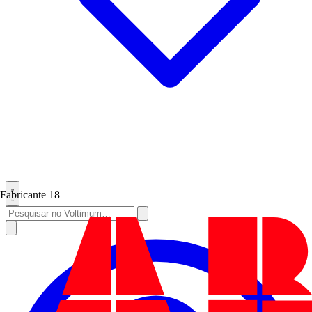
Fabricante
18