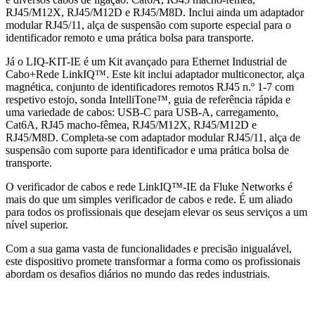
RJ45/M12X, RJ45/M12D e RJ45/M8D. Inclui ainda um adaptador
modular RJ45/11, alça de suspensão com suporte especial para o
identificador remoto e uma prática bolsa para transporte.
Já o LIQ-KIT-IE é um Kit avançado para Ethernet Industrial de
Cabo+Rede LinkIQ™. Este kit inclui adaptador multiconector, alça
magnética, conjunto de identificadores remotos RJ45 n.º 1-7 com
respetivo estojo, sonda IntelliTone™, guia de referência rápida e
uma variedade de cabos: USB-C para USB-A, carregamento,
Cat6A, RJ45 macho-fêmea, RJ45/M12X, RJ45/M12D e
RJ45/M8D. Completa-se com adaptador modular RJ45/11, alça de
suspensão com suporte para identificador e uma prática bolsa de
transporte.
O verificador de cabos e rede LinkIQ™-IE da Fluke Networks é
mais do que um simples verificador de cabos e rede. É um aliado
para todos os profissionais que desejam elevar os seus serviços a um
nível superior.
Com a sua gama vasta de funcionalidades e precisão inigualável,
este dispositivo promete transformar a forma como os profissionais
abordam os desafios diários no mundo das redes industriais.