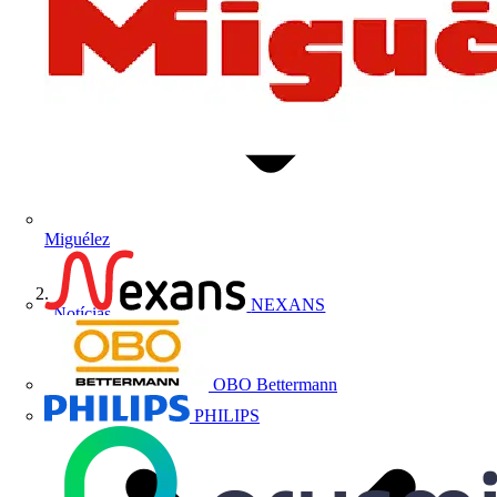
Miguélez
NEXANS
Notícias
OBO Bettermann
PHILIPS