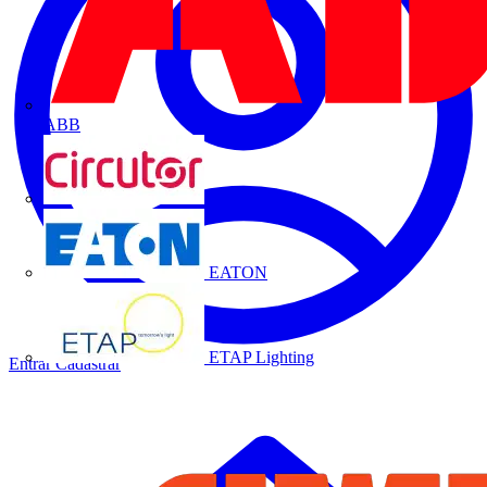
ABB
CIRCUTOR
EATON
ETAP Lighting
Entrar
Cadastrar