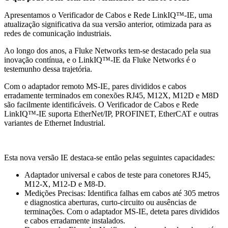
Apresentamos o Verificador de Cabos e Rede LinkIQ™-IE, uma
atualização significativa da sua versão anterior, otimizada para as
redes de comunicação industriais.
Ao longo dos anos, a Fluke Networks tem-se destacado pela sua
inovação contínua, e o LinkIQ™-IE da Fluke Networks é o
testemunho dessa trajetória.
Com o adaptador remoto MS-IE, pares divididos e cabos
erradamente terminados em conexões RJ45, M12X, M12D e M8D
são facilmente identificáveis. O Verificador de Cabos e Rede
LinkIQ™-IE suporta EtherNet/IP, PROFINET, EtherCAT e outras
variantes de Ethernet Industrial.
Esta nova versão IE destaca-se então pelas seguintes capacidades:
Adaptador universal e cabos de teste para conetores RJ45,
M12-X, M12-D e M8-D.
Medições Precisas: Identifica falhas em cabos até 305 metros
e diagnostica aberturas, curto-circuito ou ausências de
terminações. Com o adaptador MS-IE, deteta pares divididos
e cabos erradamente instalados.