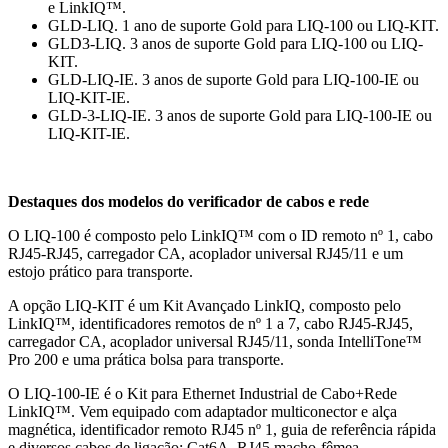
e LinkIQ™.
GLD-LIQ. 1 ano de suporte Gold para LIQ-100 ou LIQ-KIT.
GLD3-LIQ. 3 anos de suporte Gold para LIQ-100 ou LIQ-
KIT.
GLD-LIQ-IE. 3 anos de suporte Gold para LIQ-100-IE ou
LIQ-KIT-IE.
GLD-3-LIQ-IE. 3 anos de suporte Gold para LIQ-100-IE ou
LIQ-KIT-IE.
Destaques dos modelos do verificador de cabos e rede
O LIQ-100 é composto pelo LinkIQ™ com o ID remoto nº 1, cabo
RJ45-RJ45, carregador CA, acoplador universal RJ45/11 e um
estojo prático para transporte.
A opção LIQ-KIT é um Kit Avançado LinkIQ, composto pelo
LinkIQ™, identificadores remotos de nº 1 a 7, cabo RJ45-RJ45,
carregador CA, acoplador universal RJ45/11, sonda IntelliTone™
Pro 200 e uma prática bolsa para transporte.
O LIQ-100-IE é o Kit para Ethernet Industrial de Cabo+Rede
LinkIQ™. Vem equipado com adaptador multiconector e alça
magnética, identificador remoto RJ45 nº 1, guia de referência rápida
e diversos cabos de ligação: Cat6A, RJ45 macho-fêmea,