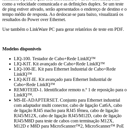
como a velocidade comunicada e as definições duplex. Se um teste
de ping estiver ativado, serão apresentados o endereço de destino e o
tempo médio de resposta. Ao deslocar-se para baixo, visualizará os
resultados do Power over Ethernet.
Use também o LinkWare PC para gerar relatórios de teste em PDF.
Modelos disponíveis
LIQ-100. Testador de Cabo+Rede LinkIQ™
LIQ-KIT. Kit avançado de Cabo+Rede LinkIQ™
LIQ-100-IE. Kit para Ethernet Industrial de Cabo+Rede
LinkIQ™
LIQ-KIT-IE. Kit avançado para Ethernet Industrial de
Cabo+Rede LinkIQ™
REMOTEID-1. Identificador remoto n.º 1 de reposição para o
LinkIQ™.
MS-IE-ADAPTERSET. Conjunto para Ethernet industrial
com adaptador multi conector, cabo de ligação Cat6A, cabo
de ligação RJ45 macho para RJ45 fêmea, cabo de ligação
RJ45/M12X, cabo de ligação RJ45/M12D, cabo de ligação
RJ45/M8D para teste de cabos com terminação M12X,
M12D e M8D para MicroScanner™2, MicroScanner™ PoE