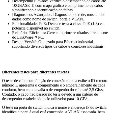
Desempenho Elevado: Verifica o desempenho de cabos até
10GBASE-T, com mapa gráfico e comprimento de cabo,
simplificando a identificação de falhas.
Diagnósticos Avançados: Diagnostico de rede, mostrando
dados como nome do switch, porta e VLAN.
Funcionalidades PoE: Deteta e testa a classe PoE (1-8) e a
potência disponível no switch.
Relatórios Eficientes: Gere e imprime resultados diretamente
do LinkWare™ PC.
Design Versátil: Otimizado para Ethernet industrial,
suportando diversos tipos de cabos e conetores industriais.
Diferentes testes para diferentes tarefas
O teste de cabo com função de conexão remota exibe o ID remoto
número 1, apresenta o comprimento e o emparelhamento de cada
condutor, bem como avalia o desempenho do cabo até 2,5 Gb/s.
Contudo, o cabo não passou no teste devido a um critério de
desempenho estabelecido pelo utilizador para 10 GB/s.
O teste na porta do switch indica o nome e endereço IP do switch,
identifica a porta à qual está conectado, a VLAN associada, bem