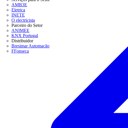
AMB3E
Eletrica
INETE
O electricista
Parceiro do Setor
ANIMEE
KNX Portugal
Distribuidor
Bresimar Automação
FFonseca