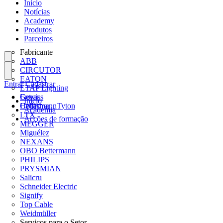
Início
Notícias
Academy
Produtos
Parceiros
Fabricante
ABB
CIRCUTOR
EATON
Entrar
Cadastrar
ETAP Lighting
Gewiss
Entrar
Início
HellermannTyton
Cadastrar
Academia
LTX
Acções de formação
MEGGER
Miguélez
NEXANS
OBO Bettermann
PHILIPS
PRYSMIAN
Salicru
Schneider Electric
Signify
Top Cable
Weidmüller
Serviços para o Setor