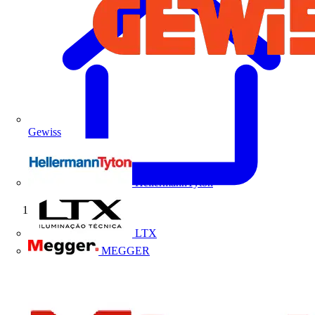
Gewiss
HellermannTyton
Início
LTX
MEGGER