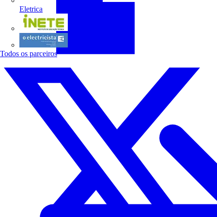
Eletrica
INETE
O electricista
Todos os parceiros