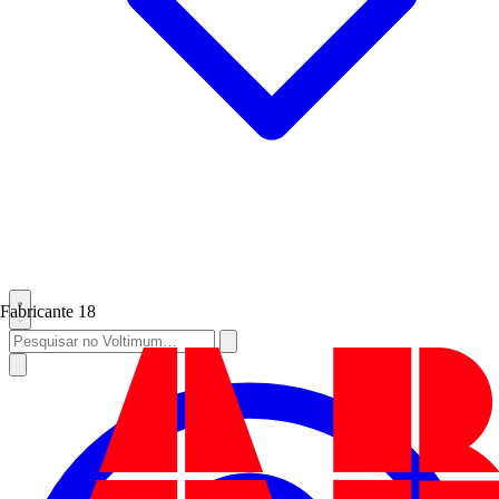
Fabricante
18