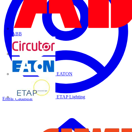
ABB
CIRCUTOR
EATON
ETAP Lighting
Entrar
Cadastrar