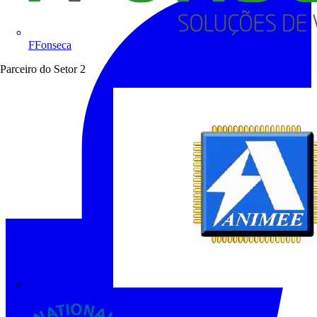
FFonseca
Parceiro do Setor
2
ANIMEE