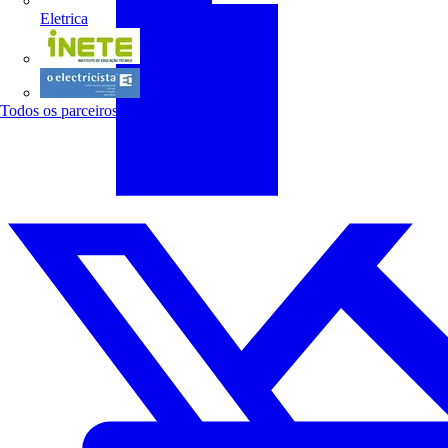
Eletrica
INETE
O electricista
Todos os parceiros