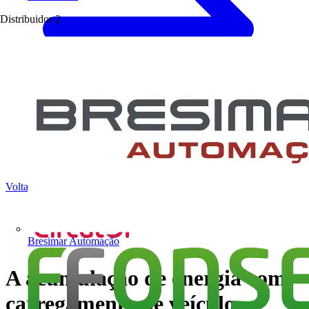
Distribuidor
2
Voltar para Notícias
Bresimar Automação
A acumulação de energia com
carregamento de veículo