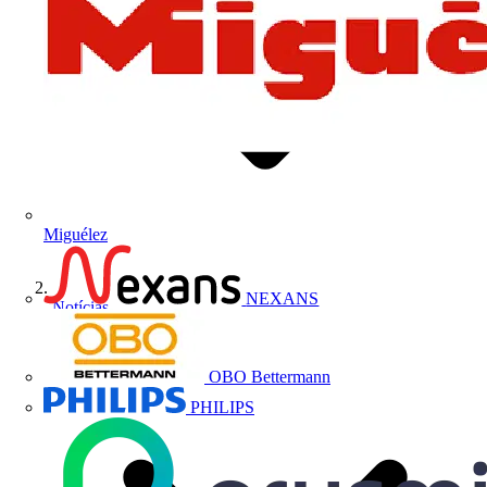
Miguélez
NEXANS
Notícias
OBO Bettermann
PHILIPS