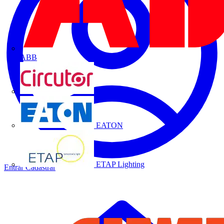
ABB
CIRCUTOR
EATON
ETAP Lighting
Entrar
Cadastrar