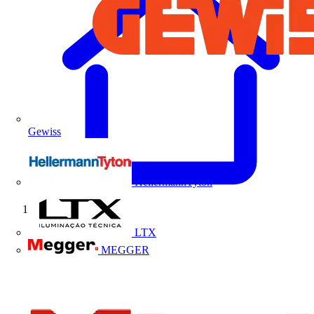
Gewiss
HellermannTyton
Início
LTX
MEGGER