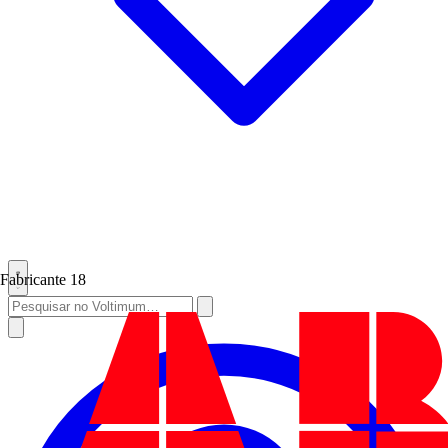
Fabricante
18