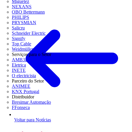
Miguélez
NEXANS
OBO Bettermann
PHILIPS
PRYSMIAN
Salicru
Schneider Electric
Signify
Top Cable
Weidmüller
Serviços para o Setor
AMB3E
Eletrica
INETE
O electricista
Parceiro do Setor
ANIMEE
KNX Portugal
Distribuidor
Bresimar Automação
FFonseca
Voltar para Notícias