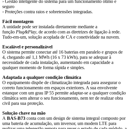
› Gestão inteligente do sistema para um funcionamento ótimo e
seguro
› Proteções contra raios e sobretensões integradas.
Fácil montagem
A unidade pode ser instalada diretamente mediante a
função
Plug&Play
, de acordo com as diretrizes de ligação à rede.
Tudo-em-um, solução acoplada de CA e conetividade na nuvem.
Escalável e personalizável
O sistema permite conectar até 16 baterias em paralelo e grupos de
4, chegando até 1,1 MWh (16 x 73 kWh), para se adequar à
necessidade de cada instalação, aumentando em capacidade a
qualquer momento de forma rápida e simples.
Adaptada a qualquer condição climática
O equipamento dispõe de climatização integrada para assegurar o
correto funcionamento em espaços exteriores. A sua envolvente
estanque com um grau IP 55 permite adaptar-se a qualquer condição
climática sem alterar o seu funcionamento, nem ter de realizar obra
civil para sua proteção.
Solução chave na mão
A
BAS-B73
conta com um design de sistema integral composto por
uma bateria de acumulação, um inversor, um modem LTE para
realizar uma telegestão remota para rever o estado de cada módulo, a