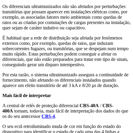
Os diferenciais ultraimunizados não são afetados por perturbações
transitórias que possam aparecer em instalações elétricas como, por
exemplo, as associadas fatores meio ambientais como quedas de
raios ou as criadas por comutações de cargas presentes na instalação,
quer sejam de caráter indutivo ou capacitivo.
É habitual que a rede de distribuição seja afetada por fenómenos
externos como, por exemplo, quedas de raios, que induzam
sobrecorrentes fugazes, ou transitórias, que se despejam num tempo
muito rápido. Estas perturbações podem conseguir a afetar os
diferenciais, que não estão preparados para tratar este tipo de sinais,
conseguindo gerar um disparo intempestivo.
Por esta razão, o sistema ultraimunizado assegura a continuidade de
fornecimento, não afetando os diferenciais instalados quando
aparece um efeito transitório de até 3 kA e 8/20 µs de duração.
Mais fácil de interpretar
A central de relés de proteção diferencial
CBS-40A
/
CBS-
400A
tornam, todavia, mais fácil de interpretação dos dados do que
os do seu antecessor
CBS-4
.
O seu ecrã retroiluminado muda de cor em função do estado do
dispositivo para identificar o estado de cada uma das 4 linhas a