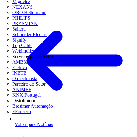
Miguélez
NEXANS
OBO Bettermann
PHILIPS
PRYSMIAN
Salicru
Schneider Electric
Signify
Top Cable
Weidmüller
Serviços para o Setor
AMB3E
Eletrica
INETE
O electricista
Parceiro do Setor
ANIMEE
KNX Portugal
Distribuidor
Bresimar Automação
FFonseca
Voltar para Notícias