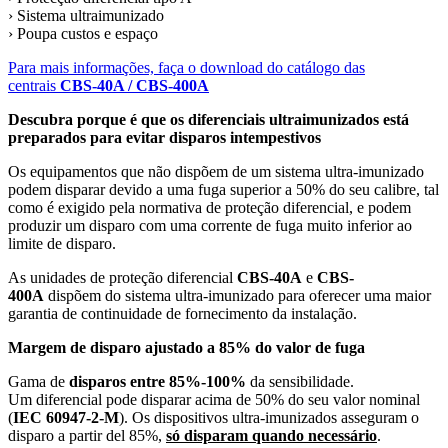
› Sistema ultraimunizado
› Poupa custos e espaço
Para mais informações, faça o download do catálogo das
centrais
CBS-40A / CBS-400A
Descubra porque é que os diferenciais ultraimunizados está
preparados para evitar disparos intempestivos
Os equipamentos que não dispõem de um sistema ultra-imunizado
podem disparar devido a uma fuga superior a 50% do seu calibre, tal
como é exigido pela normativa de proteção diferencial, e podem
produzir um disparo com uma corrente de fuga muito inferior ao
limite de disparo.
As unidades de proteção diferencial
CBS-40A
e
CBS-
400A
dispõem do sistema ultra-imunizado para oferecer uma maior
garantia de continuidade de fornecimento da instalação.
Margem de disparo ajustado a 85% do valor de fuga
Gama de
disparos entre 85%-100%
da sensibilidade.
Um diferencial pode disparar acima de 50% do seu valor nominal
(
IEC 60947-2-M
). Os dispositivos ultra-imunizados asseguram o
disparo a partir del 85%,
só disparam quando necessário
.