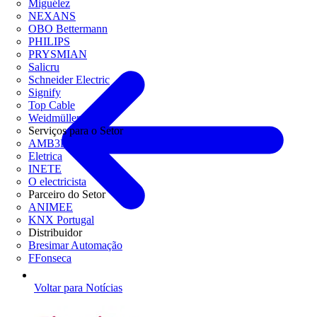
Miguélez
NEXANS
OBO Bettermann
PHILIPS
PRYSMIAN
Salicru
Schneider Electric
Signify
Top Cable
Weidmüller
Serviços para o Setor
AMB3E
Eletrica
INETE
O electricista
Parceiro do Setor
ANIMEE
KNX Portugal
Distribuidor
Bresimar Automação
FFonseca
Voltar para Notícias