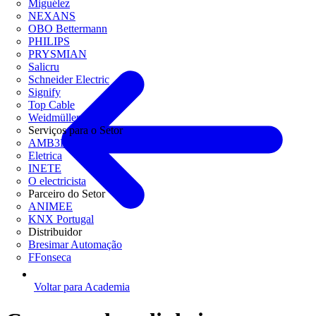
Miguélez
NEXANS
OBO Bettermann
PHILIPS
PRYSMIAN
Salicru
Schneider Electric
Signify
Top Cable
Weidmüller
Serviços para o Setor
AMB3E
Eletrica
INETE
O electricista
Parceiro do Setor
ANIMEE
KNX Portugal
Distribuidor
Bresimar Automação
FFonseca
Voltar para Academia