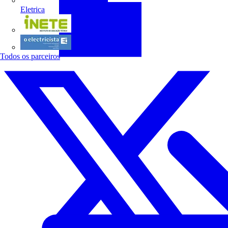
Eletrica
INETE
O electricista
Todos os parceiros