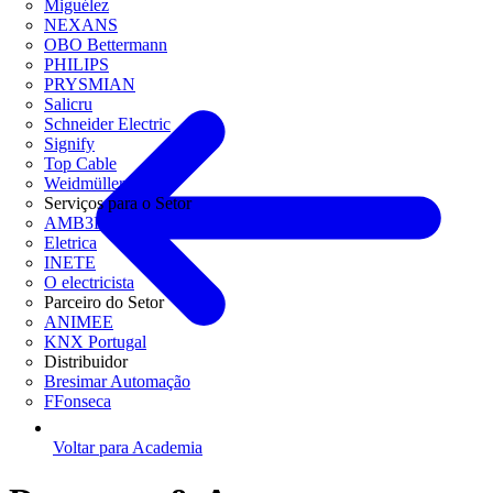
Miguélez
NEXANS
OBO Bettermann
PHILIPS
PRYSMIAN
Salicru
Schneider Electric
Signify
Top Cable
Weidmüller
Serviços para o Setor
AMB3E
Eletrica
INETE
O electricista
Parceiro do Setor
ANIMEE
KNX Portugal
Distribuidor
Bresimar Automação
FFonseca
Voltar para Academia