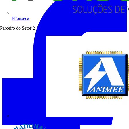
FFonseca
Parceiro do Setor
2
ANIMEE