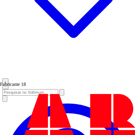
Fabricante
18