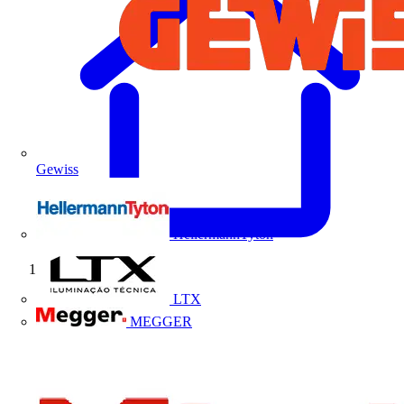
Gewiss
HellermannTyton
Início
LTX
MEGGER