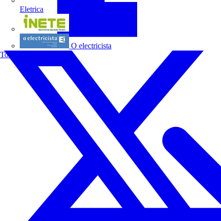
Eletrica
INETE
O electricista
Todos os parceiros