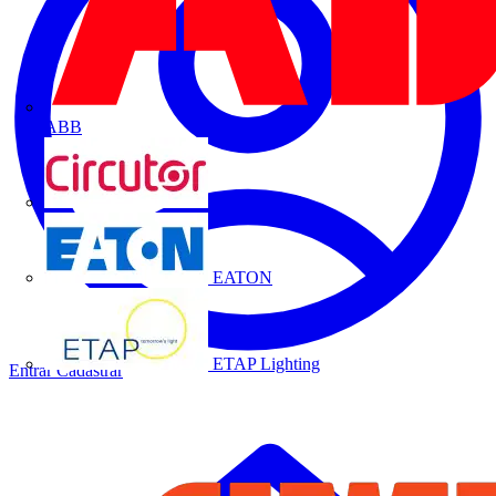
ABB
CIRCUTOR
EATON
ETAP Lighting
Entrar
Cadastrar