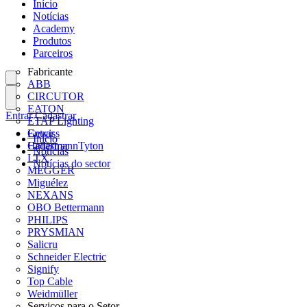
Início
Notícias
Academy
Produtos
Parceiros
Fabricante
ABB
CIRCUTOR
EATON
Entrar
Cadastrar
ETAP Lighting
Gewiss
Entrar
Início
HellermannTyton
Cadastrar
Notícias
LTX
Notícias do sector
MEGGER
Miguélez
NEXANS
OBO Bettermann
PHILIPS
PRYSMIAN
Salicru
Schneider Electric
Signify
Top Cable
Weidmüller
Serviços para o Setor