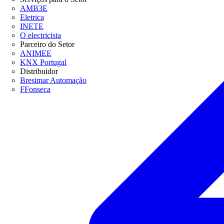
AMB3E
Eletrica
INETE
O electricista
Parceiro do Setor
ANIMEE
KNX Portugal
Distribuidor
Bresimar Automação
FFonseca