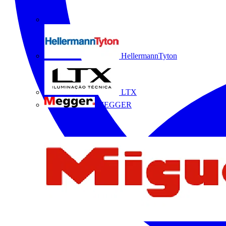
HellermannTyton
LTX
MEGGER