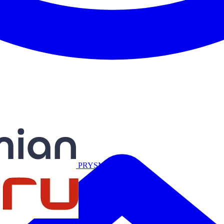
Miguélez
PRYSMIAN
Salicru