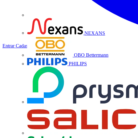
NEXANS
Entrar
Cadastrar
OBO Bettermann
PHILIPS