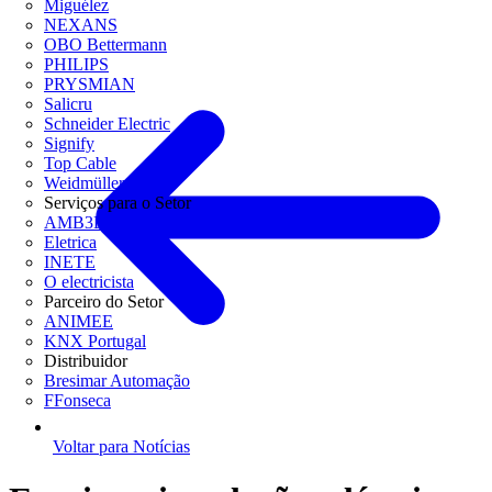
Miguélez
NEXANS
OBO Bettermann
PHILIPS
PRYSMIAN
Salicru
Schneider Electric
Signify
Top Cable
Weidmüller
Serviços para o Setor
AMB3E
Eletrica
INETE
O electricista
Parceiro do Setor
ANIMEE
KNX Portugal
Distribuidor
Bresimar Automação
FFonseca
Voltar para Notícias