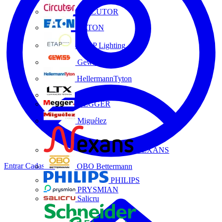
CIRCUTOR
EATON
ETAP Lighting
Gewiss
HellermannTyton
LTX
MEGGER
Miguélez
NEXANS
Entrar
Cadastrar
OBO Bettermann
PHILIPS
PRYSMIAN
Salicru