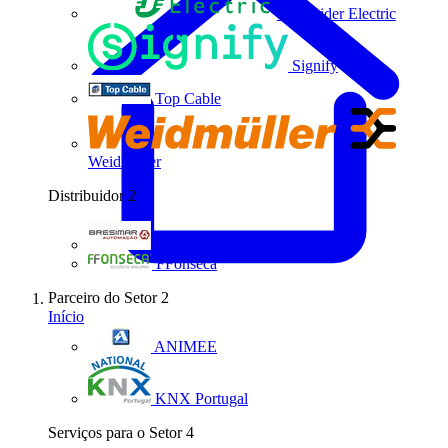
Schneider Electric
Signify
Top Cable
Weidmüller
Distribuidor
2
Bresimar Automação
FFonseca
Parceiro do Setor
2
Início
ANIMEE
KNX Portugal
Serviços para o Setor
4