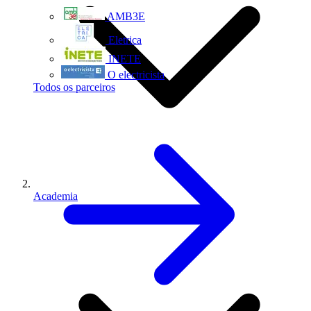
AMB3E
Eletrica
INETE
O electricista
Todos os parceiros
Academia