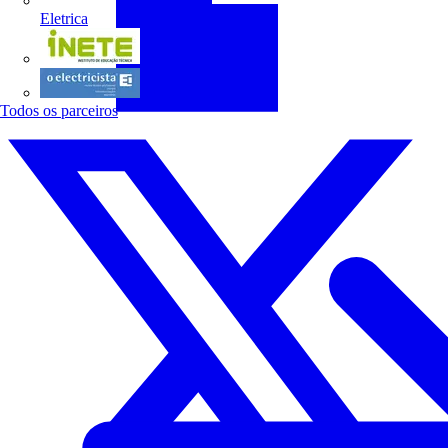
Eletrica
INETE
O electricista
Todos os parceiros