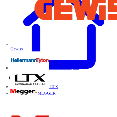
Gewiss
HellermannTyton
Início
LTX
MEGGER