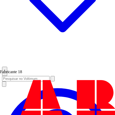
Fabricante
18