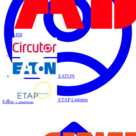
ABB
CIRCUTOR
EATON
ETAP Lighting
Entrar
Cadastrar