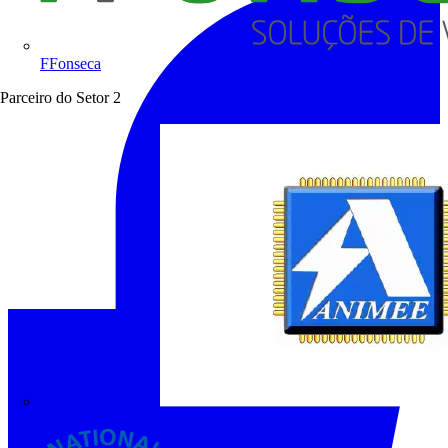
FFonseca
Parceiro do Setor
2
ANIMEE