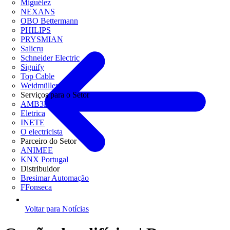
Miguélez
NEXANS
OBO Bettermann
PHILIPS
PRYSMIAN
Salicru
Schneider Electric
Signify
Top Cable
Weidmüller
Serviços para o Setor
AMB3E
Eletrica
INETE
O electricista
Parceiro do Setor
ANIMEE
KNX Portugal
Distribuidor
Bresimar Automação
FFonseca
Voltar para Notícias