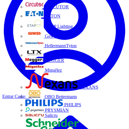
CIRCUTOR
EATON
ETAP Lighting
Gewiss
HellermannTyton
LTX
MEGGER
Miguélez
NEXANS
Entrar
Cadastrar
OBO Bettermann
PHILIPS
PRYSMIAN
Salicru