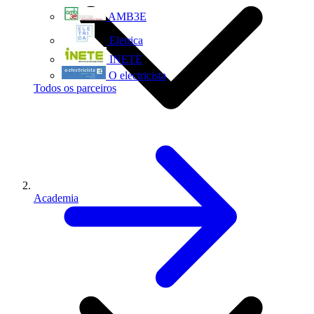
AMB3E
Eletrica
INETE
O electricista
Todos os parceiros
Academia