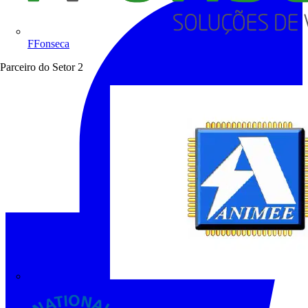
FFonseca
Parceiro do Setor
2
ANIMEE