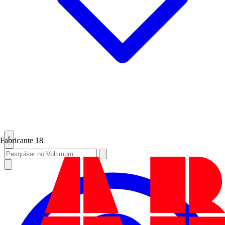
Fabricante
18