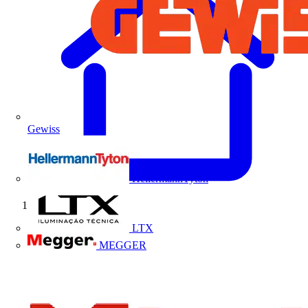
Gewiss
HellermannTyton
Início
LTX
MEGGER