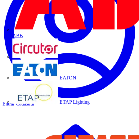
ABB
CIRCUTOR
EATON
ETAP Lighting
Entrar
Cadastrar