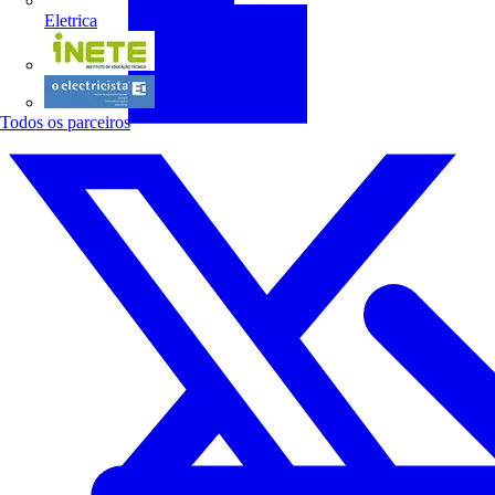
Eletrica
INETE
O electricista
Todos os parceiros