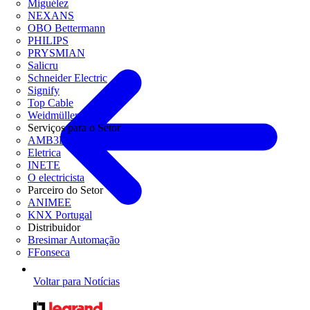
Miguélez
NEXANS
OBO Bettermann
PHILIPS
PRYSMIAN
Salicru
Schneider Electric
Signify
Top Cable
Weidmüller
Serviços para o Setor
AMB3E
Eletrica
INETE
O electricista
Parceiro do Setor
ANIMEE
KNX Portugal
Distribuidor
Bresimar Automação
FFonseca
Voltar para Notícias