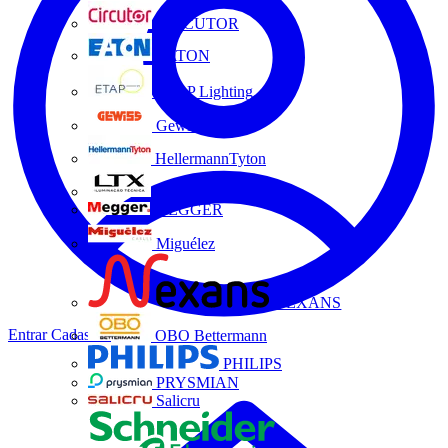
CIRCUTOR
EATON
ETAP Lighting
Gewiss
HellermannTyton
LTX
MEGGER
Miguélez
NEXANS
Entrar
Cadastrar
OBO Bettermann
PHILIPS
PRYSMIAN
Salicru