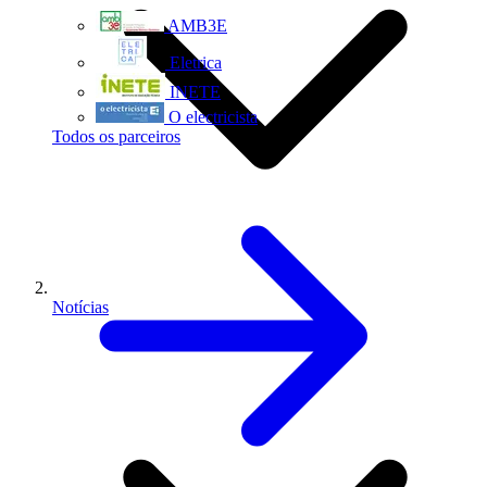
AMB3E
Eletrica
INETE
O electricista
Todos os parceiros
Notícias