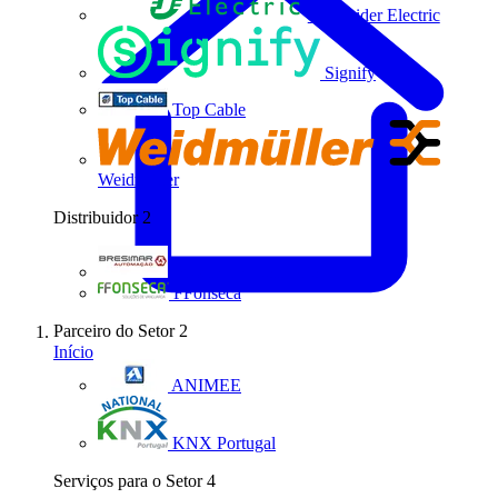
Schneider Electric
Signify
Top Cable
Weidmüller
Distribuidor
2
Bresimar Automação
FFonseca
Parceiro do Setor
2
Início
ANIMEE
KNX Portugal
Serviços para o Setor
4