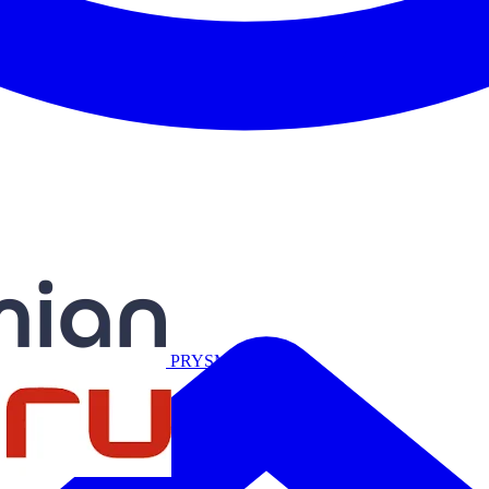
Miguélez
PRYSMIAN
Salicru