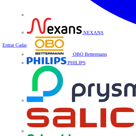
NEXANS
Entrar
Cadastrar
OBO Bettermann
PHILIPS