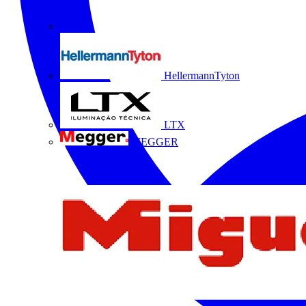
HellermannTyton
LTX
MEGGER