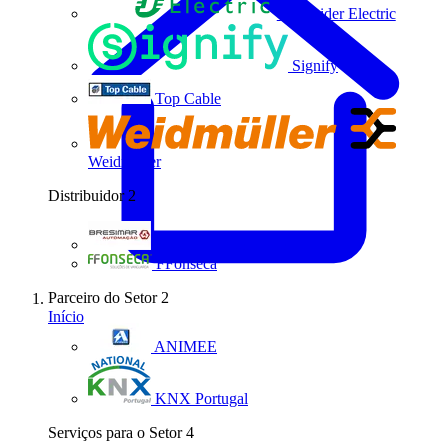
Schneider Electric
Signify
Top Cable
Weidmüller
Distribuidor
2
Bresimar Automação
FFonseca
Parceiro do Setor
2
Início
ANIMEE
KNX Portugal
Serviços para o Setor
4