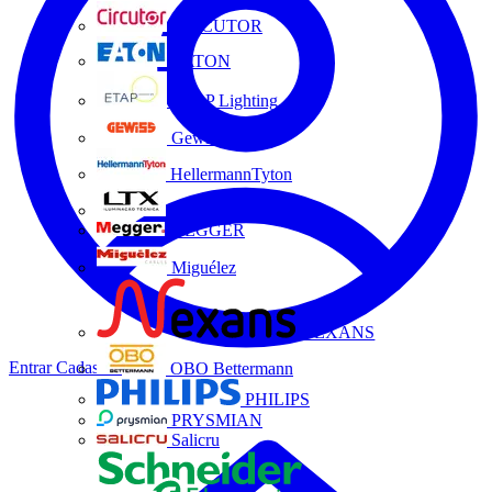
CIRCUTOR
EATON
ETAP Lighting
Gewiss
HellermannTyton
LTX
MEGGER
Miguélez
NEXANS
Entrar
Cadastrar
OBO Bettermann
PHILIPS
PRYSMIAN
Salicru