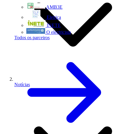
AMB3E
Eletrica
INETE
O electricista
Todos os parceiros
Notícias