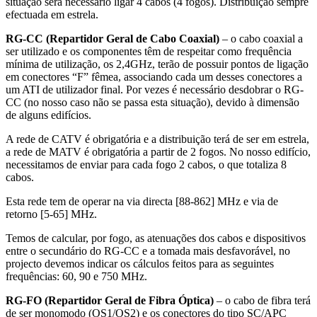
situação será necessário ligar 4 cabos (4 fogos). Distribuição sempre
efectuada em estrela.
RG-CC (Repartidor Geral de Cabo Coaxial)
– o cabo coaxial a
ser utilizado e os componentes têm de respeitar como frequência
mínima de utilização, os 2,4GHz, terão de possuir pontos de ligação
em conectores “F” fêmea, associando cada um desses conectores a
um ATI de utilizador final. Por vezes é necessário desdobrar o RG-
CC (no nosso caso não se passa esta situação), devido à dimensão
de alguns edifícios.
A rede de CATV é obrigatória e a distribuição terá de ser em estrela,
a rede de MATV é obrigatória a partir de 2 fogos. No nosso edifício,
necessitamos de enviar para cada fogo 2 cabos, o que totaliza 8
cabos.
Esta rede tem de operar na via directa [88-862] MHz e via de
retorno [5-65] MHz.
Temos de calcular, por fogo, as atenuações dos cabos e dispositivos
entre o secundário do RG-CC e a tomada mais desfavorável, no
projecto devemos indicar os cálculos feitos para as seguintes
frequências: 60, 90 e 750 MHz.
RG-FO (Repartidor Geral de Fibra Óptica)
– o cabo de fibra terá
de ser monomodo (OS1/OS2) e os conectores do tipo SC/APC