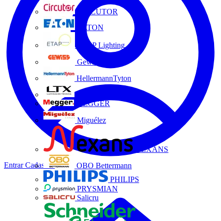
CIRCUTOR
EATON
ETAP Lighting
Gewiss
HellermannTyton
LTX
MEGGER
Miguélez
NEXANS
Entrar
Cadastrar
OBO Bettermann
PHILIPS
PRYSMIAN
Salicru