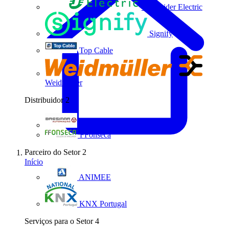
Schneider Electric
Signify
Top Cable
Weidmüller
Distribuidor
2
Bresimar Automação
FFonseca
Parceiro do Setor
2
Início
ANIMEE
KNX Portugal
Serviços para o Setor
4