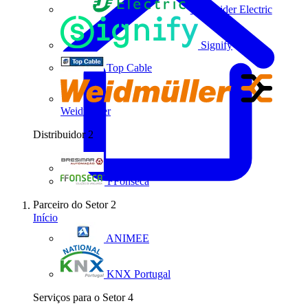
Schneider Electric
Signify
Top Cable
Weidmüller
Distribuidor
2
Bresimar Automação
FFonseca
Parceiro do Setor
2
Início
ANIMEE
KNX Portugal
Serviços para o Setor
4