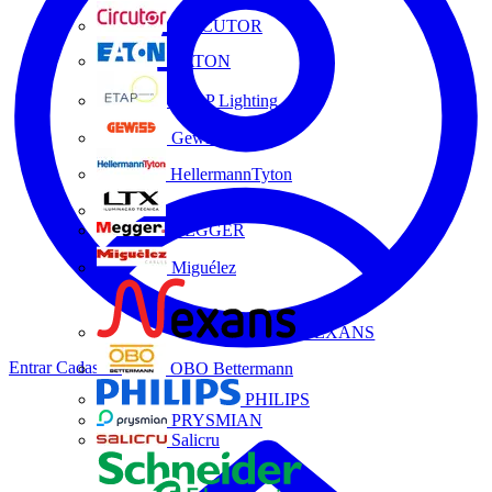
CIRCUTOR
EATON
ETAP Lighting
Gewiss
HellermannTyton
LTX
MEGGER
Miguélez
NEXANS
Entrar
Cadastrar
OBO Bettermann
PHILIPS
PRYSMIAN
Salicru