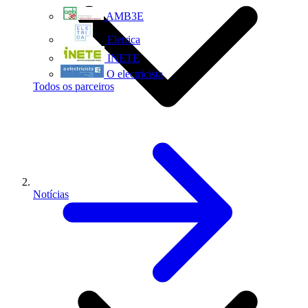
AMB3E
Eletrica
INETE
O electricista
Todos os parceiros
Notícias