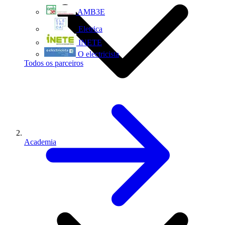
AMB3E
Eletrica
INETE
O electricista
Todos os parceiros
Academia