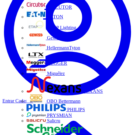
CIRCUTOR
EATON
ETAP Lighting
Gewiss
HellermannTyton
LTX
MEGGER
Miguélez
NEXANS
Entrar
Cadastrar
OBO Bettermann
PHILIPS
PRYSMIAN
Salicru