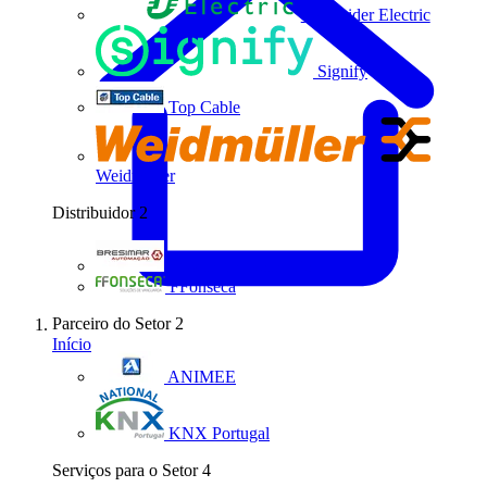
Schneider Electric
Signify
Top Cable
Weidmüller
Distribuidor
2
Bresimar Automação
FFonseca
Parceiro do Setor
2
Início
ANIMEE
KNX Portugal
Serviços para o Setor
4