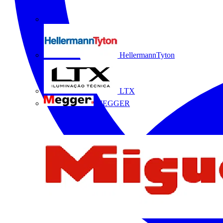
HellermannTyton
LTX
MEGGER