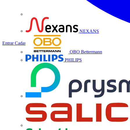
NEXANS
Entrar
Cadastrar
OBO Bettermann
PHILIPS