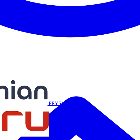
Miguélez
PRYSMIAN
Salicru