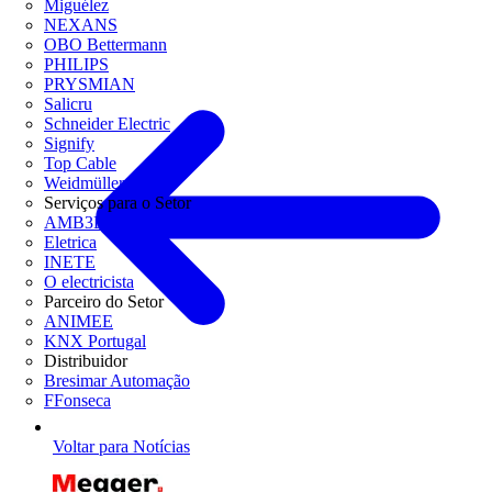
Miguélez
NEXANS
OBO Bettermann
PHILIPS
PRYSMIAN
Salicru
Schneider Electric
Signify
Top Cable
Weidmüller
Serviços para o Setor
AMB3E
Eletrica
INETE
O electricista
Parceiro do Setor
ANIMEE
KNX Portugal
Distribuidor
Bresimar Automação
FFonseca
Voltar para Notícias