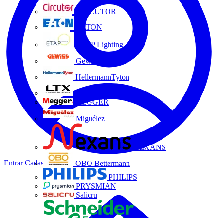
CIRCUTOR
EATON
ETAP Lighting
Gewiss
HellermannTyton
LTX
MEGGER
Miguélez
NEXANS
Entrar
Cadastrar
OBO Bettermann
PHILIPS
PRYSMIAN
Salicru