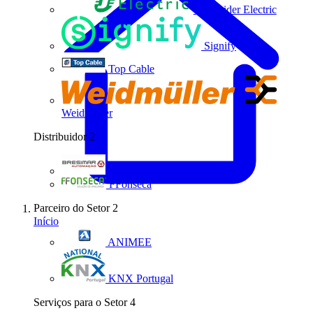
Schneider Electric
Signify
Top Cable
Weidmüller
Distribuidor
2
Bresimar Automação
FFonseca
Parceiro do Setor
2
Início
ANIMEE
KNX Portugal
Serviços para o Setor
4