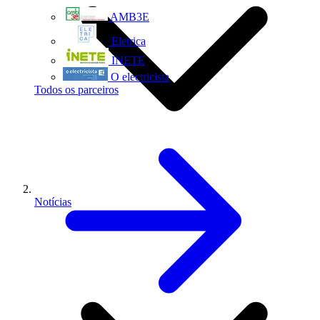
AMB3E
Eletrica
INETE
O electricista
Todos os parceiros
Notícias