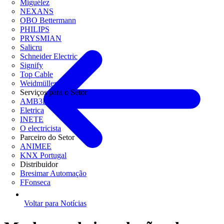
Miguélez
NEXANS
OBO Bettermann
PHILIPS
PRYSMIAN
Salicru
Schneider Electric
Signify
Top Cable
Weidmüller
Serviços para o Setor
AMB3E
Eletrica
INETE
O electricista
Parceiro do Setor
ANIMEE
KNX Portugal
Distribuidor
Bresimar Automação
FFonseca
Voltar para Notícias