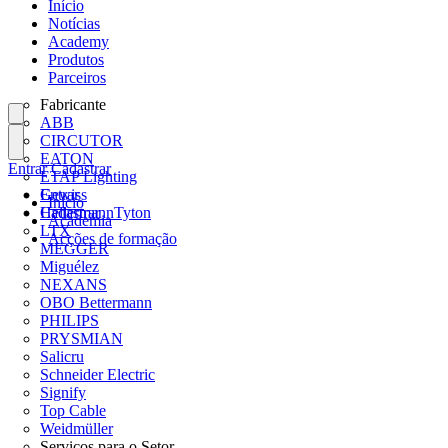
Início
Notícias
Academy
Produtos
Parceiros
Fabricante
ABB
CIRCUTOR
EATON
Entrar
Cadastrar
ETAP Lighting
Gewiss
Entrar
Início
HellermannTyton
Cadastrar
Academia
LTX
Acções de formação
MEGGER
Miguélez
NEXANS
OBO Bettermann
PHILIPS
PRYSMIAN
Salicru
Schneider Electric
Signify
Top Cable
Weidmüller
Serviços para o Setor