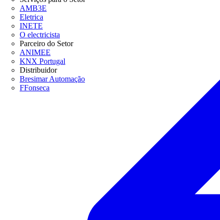
AMB3E
Eletrica
INETE
O electricista
Parceiro do Setor
ANIMEE
KNX Portugal
Distribuidor
Bresimar Automação
FFonseca