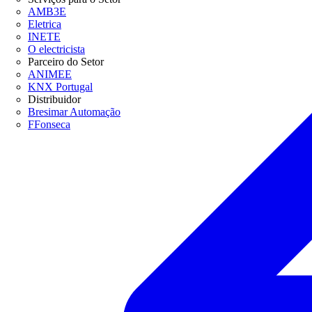
AMB3E
Eletrica
INETE
O electricista
Parceiro do Setor
ANIMEE
KNX Portugal
Distribuidor
Bresimar Automação
FFonseca