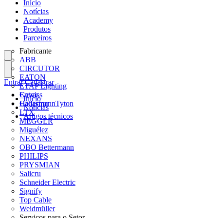
Início
Notícias
Academy
Produtos
Parceiros
Fabricante
ABB
CIRCUTOR
EATON
Entrar
Cadastrar
ETAP Lighting
Gewiss
Entrar
Início
HellermannTyton
Cadastrar
Notícias
LTX
Artigos técnicos
MEGGER
Miguélez
NEXANS
OBO Bettermann
PHILIPS
PRYSMIAN
Salicru
Schneider Electric
Signify
Top Cable
Weidmüller
Serviços para o Setor