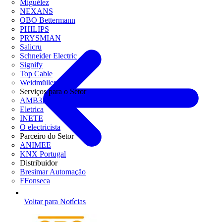
Miguélez
NEXANS
OBO Bettermann
PHILIPS
PRYSMIAN
Salicru
Schneider Electric
Signify
Top Cable
Weidmüller
Serviços para o Setor
AMB3E
Eletrica
INETE
O electricista
Parceiro do Setor
ANIMEE
KNX Portugal
Distribuidor
Bresimar Automação
FFonseca
Voltar para Notícias