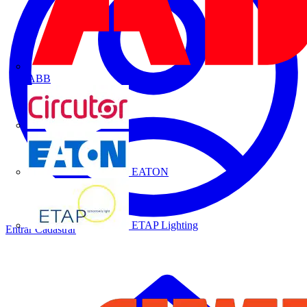
ABB
CIRCUTOR
EATON
ETAP Lighting
Entrar
Cadastrar