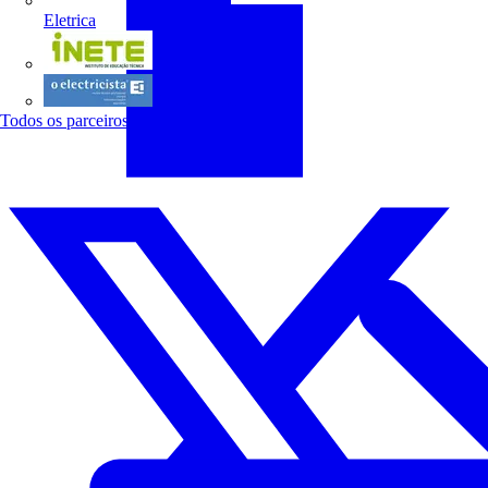
Eletrica
INETE
O electricista
Todos os parceiros