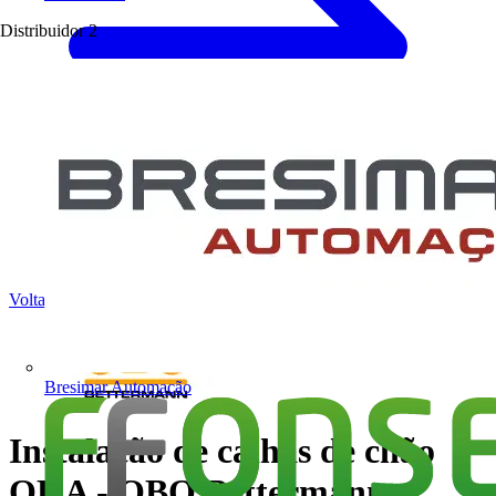
Distribuidor
2
Voltar para Notícias
Bresimar Automação
Instalação de calhas de chão
OKA - OBO Bettermann