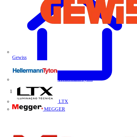
Gewiss
HellermannTyton
Início
LTX
MEGGER