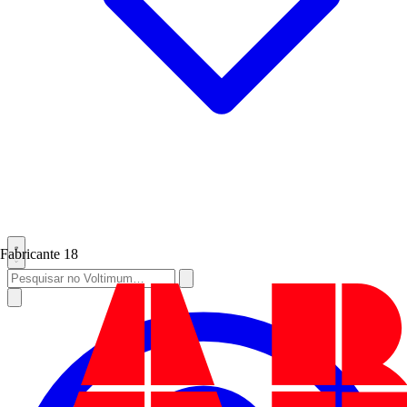
Fabricante
18