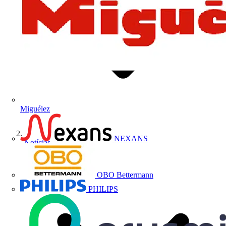
Miguélez
NEXANS
Notícias
OBO Bettermann
PHILIPS