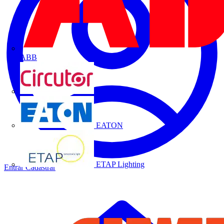
ABB
CIRCUTOR
EATON
ETAP Lighting
Entrar
Cadastrar