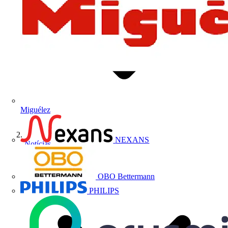
Miguélez
NEXANS
Notícias
OBO Bettermann
PHILIPS