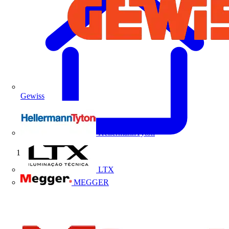
Gewiss
HellermannTyton
Início
LTX
MEGGER