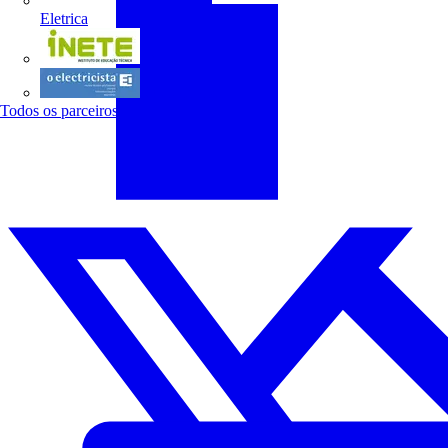
Eletrica
INETE
O electricista
Todos os parceiros