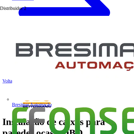
Distribuidor
2
Voltar para Notícias
Bresimar Automação
Instalação de caixas para
paredes ocas - OBO