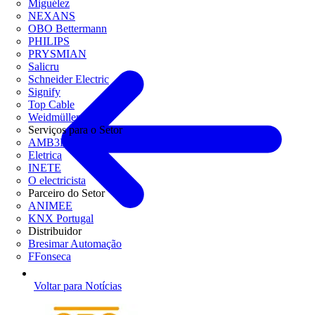
Miguélez
NEXANS
OBO Bettermann
PHILIPS
PRYSMIAN
Salicru
Schneider Electric
Signify
Top Cable
Weidmüller
Serviços para o Setor
AMB3E
Eletrica
INETE
O electricista
Parceiro do Setor
ANIMEE
KNX Portugal
Distribuidor
Bresimar Automação
FFonseca
Voltar para Notícias