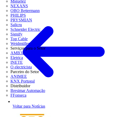
Miguélez
NEXANS
OBO Bettermann
PHILIPS
PRYSMIAN
Salicru
Schneider Electric
Signify
Top Cable
Weidmüller
Serviços para o Setor
AMB3E
Eletrica
INETE
O electricista
Parceiro do Setor
ANIMEE
KNX Portugal
Distribuidor
Bresimar Automação
FFonseca
Voltar para Notícias